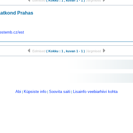
Eelmised
( Kokku : 1 , kuvan 1 - 1 )
Järgmised
aatkond Prahas
.estemb.cz/est
Eelmised
( Kokku : 1 , kuvan 1 - 1 )
Järgmised
Abi
Küpsiste info
Soovita saiti
Lisainfo veebiarhiivi kohta
|
|
|