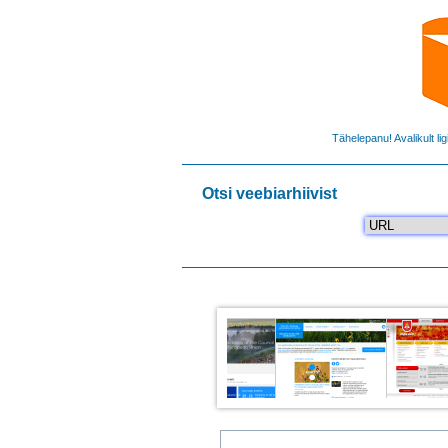
Tähelepanu! Avalikult li
Otsi veebiarhiivist