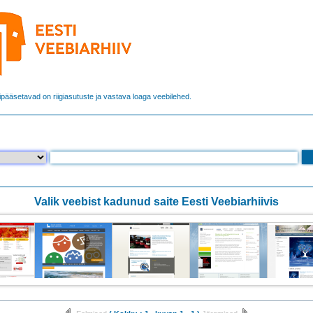
gipääsetavad on riigiasutuste ja vastava loaga veebilehed.
Valik veebist kadunud saite Eesti Veebiarhiivis